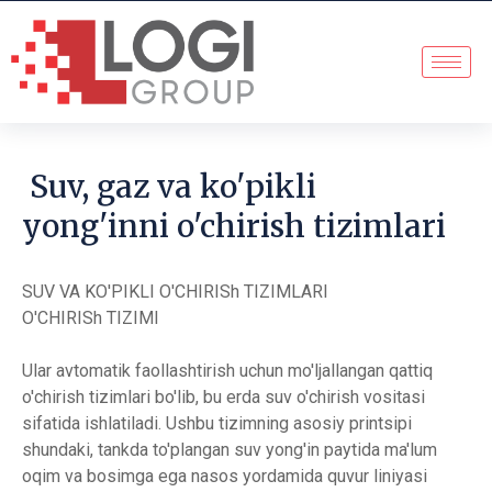
Suv, gaz va ko'pikli
yong'inni o'chirish tizimlari
SUV VA KO'PIKLI O'CHIRISh TIZIMLARI
O'CHIRISh TIZIMI
Ular avtomatik faollashtirish uchun mo'ljallangan qattiq
o'chirish tizimlari bo'lib, bu erda suv o'chirish vositasi
sifatida ishlatiladi. Ushbu tizimning asosiy printsipi
shundaki, tankda to'plangan suv yong'in paytida ma'lum
oqim va bosimga ega nasos yordamida quvur liniyasi