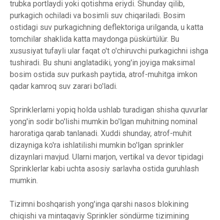
trubka portlaydi yoki qotishma eriydi. Shunday qilib,
purkagich ochiladi va bosimli suv chiqariladi. Bosim
ostidagi suv purkagichning deflektoriga urilganda, u katta
tomchilar shaklida katta maydonga püskürtülür. Bu
xususiyat tufayli ular faqat o't o'chiruvchi purkagichni ishga
tushiradi. Bu shuni anglatadiki, yong'in joyiga maksimal
bosim ostida suv purkash paytida, atrof-muhitga imkon
qadar kamroq suv zarari bo'ladi.
Sprinklerlarni yopiq holda ushlab turadigan shisha quvurlar
yong'in sodir bo'lishi mumkin bo'lgan muhitning nominal
haroratiga qarab tanlanadi. Xuddi shunday, atrof-muhit
dizayniga ko'ra ishlatilishi mumkin bo'lgan sprinkler
dizaynlari mavjud. Ularni marjon, vertikal va devor tipidagi
Sprinklerlar kabi uchta asosiy sarlavha ostida guruhlash
mumkin.
Tizimni boshqarish yong'inga qarshi nasos blokining
chiqishi va mintaqaviy Sprinkler söndürme tizimining