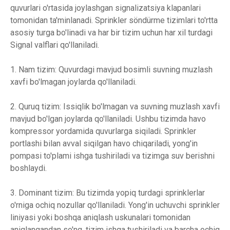
quvurlari o'rtasida joylashgan signalizatsiya klapanlari
tomonidan ta'minlanadi. Sprinkler söndürme tizimlari to'rtta
asosiy turga bo'linadi va har bir tizim uchun har xil turdagi
Signal valflari qo'llaniladi.
1. Nam tizim: Quvurdagi mavjud bosimli suvning muzlash
xavfi bo'lmagan joylarda qo'llaniladi.
2. Quruq tizim: Issiqlik bo'lmagan va suvning muzlash xavfi
mavjud bo'lgan joylarda qo'llaniladi. Ushbu tizimda havo
kompressor yordamida quvurlarga siqiladi. Sprinkler
portlashi bilan avval siqilgan havo chiqariladi, yong'in
pompasi to'plami ishga tushiriladi va tizimga suv berishni
boshlaydi.
3. Dominant tizim: Bu tizimda yopiq turdagi sprinklerlar
o'rniga ochiq nozullar qo'llaniladi. Yong'in uchuvchi sprinkler
liniyasi yoki boshqa aniqlash uskunalari tomonidan
aniqlangandan so'ng, tizim ishga tushiriladi va barcha ochiq