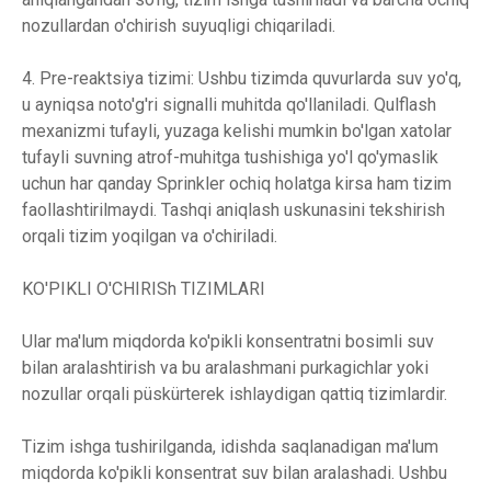
nozullardan o'chirish suyuqligi chiqariladi.
4. Pre-reaktsiya tizimi: Ushbu tizimda quvurlarda suv yo'q,
u ayniqsa noto'g'ri signalli muhitda qo'llaniladi. Qulflash
mexanizmi tufayli, yuzaga kelishi mumkin bo'lgan xatolar
tufayli suvning atrof-muhitga tushishiga yo'l qo'ymaslik
uchun har qanday Sprinkler ochiq holatga kirsa ham tizim
faollashtirilmaydi. Tashqi aniqlash uskunasini tekshirish
orqali tizim yoqilgan va o'chiriladi.
KO'PIKLI O'CHIRISh TIZIMLARI
Ular ma'lum miqdorda ko'pikli konsentratni bosimli suv
bilan aralashtirish va bu aralashmani purkagichlar yoki
nozullar orqali püskürterek ishlaydigan qattiq tizimlardir.
Tizim ishga tushirilganda, idishda saqlanadigan ma'lum
miqdorda ko'pikli konsentrat suv bilan aralashadi. Ushbu