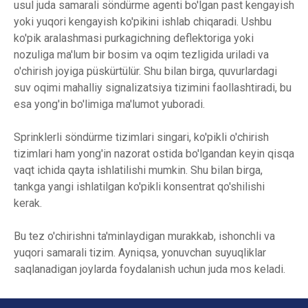
usul juda samarali söndürme agenti bo'lgan past kengayish
yoki yuqori kengayish ko'pikini ishlab chiqaradi. Ushbu
ko'pik aralashmasi purkagichning deflektoriga yoki
nozuliga ma'lum bir bosim va oqim tezligida uriladi va
o'chirish joyiga püskürtülür. Shu bilan birga, quvurlardagi
suv oqimi mahalliy signalizatsiya tizimini faollashtiradi, bu
esa yong'in bo'limiga ma'lumot yuboradi.
Sprinklerli söndürme tizimlari singari, ko'pikli o'chirish
tizimlari ham yong'in nazorat ostida bo'lgandan keyin qisqa
vaqt ichida qayta ishlatilishi mumkin. Shu bilan birga,
tankga yangi ishlatilgan ko'pikli konsentrat qo'shilishi
kerak.
Bu tez o'chirishni ta'minlaydigan murakkab, ishonchli va
yuqori samarali tizim. Ayniqsa, yonuvchan suyuqliklar
saqlanadigan joylarda foydalanish uchun juda mos keladi.