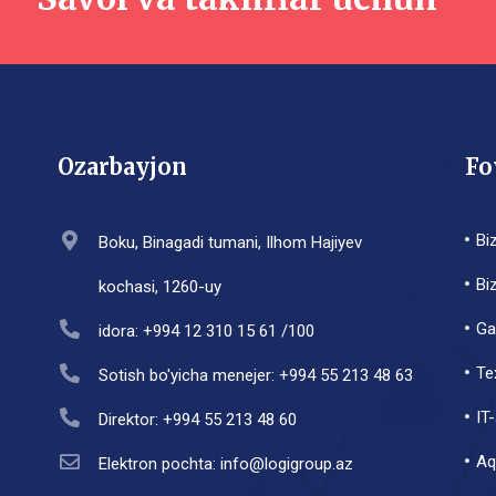
Ozarbayjon
Fo
Bi
Boku, Binagadi tumani, Ilhom Hajiyev
Bi
kochasi, 1260-uy
Ga
idora: +994 12 310 15 61 /100
Te
Sotish bo'yicha menejer: +994 55 213 48 63
IT
Direktor: +994 55 213 48 60
Aql
Elektron pochta: info@logigroup.az