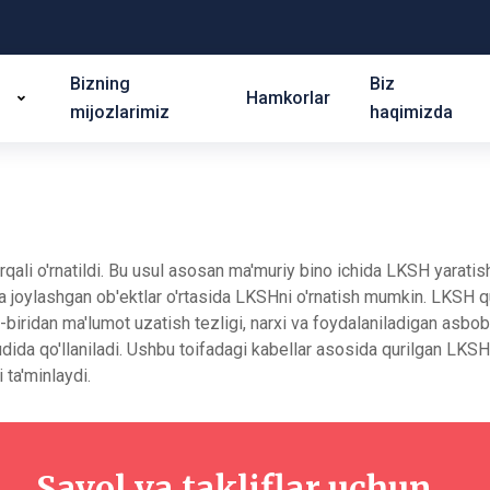
Bizning
Biz
Hamkorlar
mijozlarimiz
haqimizda
ali o'rnatildi. Bu usul asosan ma'muriy bino ichida LKSH yaratish
joylashgan ob'ektlar o'rtasida LKSHni o'rnatish mumkin. LKSH q
bir-biridan ma'lumot uzatish tezligi, narxi va foydalaniladigan as
dida qo'llaniladi. Ushbu toifadagi kabellar asosida qurilgan L
ta'minlaydi.
Savol va takliflar uchun