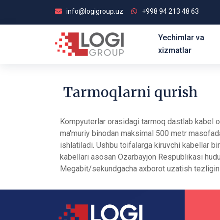
info@logigroup.uz
+998 94 213 48 63
Yechimlar va
xizmatlar
Tarmoqlarni qurish
Kompyuterlar orasidagi tarmoq dastlab kabel orq
ma'muriy binodan maksimal 500 metr masofada 
ishlatiladi. Ushbu toifalarga kiruvchi kabellar 
kabellari asosan Ozarbayjon Respublikasi hudu
Megabit/sekundgacha axborot uzatish tezligini 