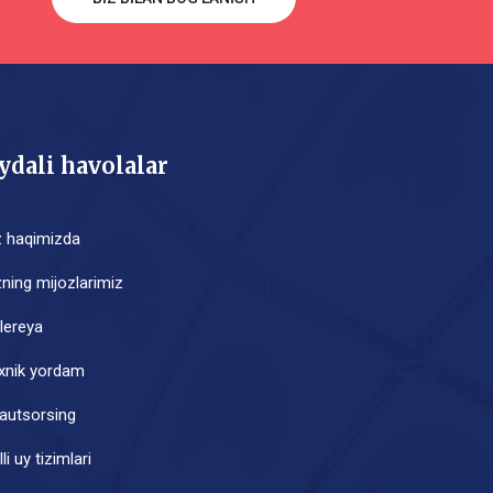
ydali havolalar
z haqimizda
zning mijozlarimiz
lereya
xnik yordam
-autsorsing
li uy tizimlari