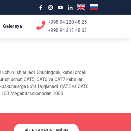
+998 94 220 48 25
Galereya
+998 94 213 48 63
 uchun ishlatiladi. Shuningdek, kabel orqali
urish uchun CAT5, CAT6 va CAT7 kabellari
bob-uskunalarga ko'ra farqlanadi. CAT5 va CAT6
KSH 100 Megabit/sekunddan 1000
BIZ BILAN BOG'LANISH