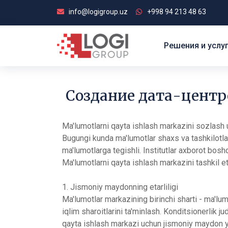
info@logigroup.uz
+998 94 213 48 63
Решения и услу
Создание дата-центр
Ma'lumotlarni qayta ishlash markazini sozlash
Bugungi kunda ma'lumotlar shaxs va tashkilotla
ma'lumotlarga tegishli. Institutlar axborot bosh
Ma'lumotlarni qayta ishlash markazini tashkil et
1. Jismoniy maydonning etarliligi
Ma'lumotlar markazining birinchi sharti - ma'lum
iqlim sharoitlarini ta'minlash. Konditsionerlik 
qayta ishlash markazi uchun jismoniy maydon ya