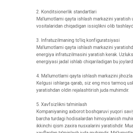
2. Konditsionerlik standartlari
Ma'lumotlarni qayta ishlash markazini yaratish 
vositalaridan chiqadigan issiqlikni olib tashlay
3. Infratuzilmaning to'liq konfiguratsiyasi
Ma'lumotlarni qayta ishlash markazini yaratishda
energiya infratuzilmasini yaratish kerak. Uzluk
energiyasi jadal ishlab chiqariladigan bu joylard
4. Ma'lumotlarni qayta ishlash markazini jihozlas
Kelgusi ishlarga qarab, siz eng mos tarmoq usku
yaratishdan oldin rejalashtirish juda muhimdir.
5. Xavfsizlikni ta'minlash
Kompaniyaning axborot boshqaruvi yuqori saviya
barcha turdagi hodisalardan himoyalanish muhim
ikkinchi qism zaxira nusxalarini yaratishdir. 
xavflardan ta'minlash juda muhimdir. Ma'lumotl