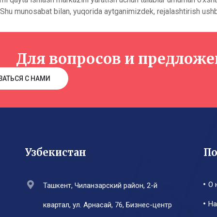
 Shu munosabat bilan, yuqorida aytganimizdek, rejalashtirish ushb
Для вопросов и предлож
ЗАТЬСЯ С НАМИ
Узбекистан
По
О 
Ташкент, Чиланзарский район, 2-й
На
квартал, ул. Арнасай, 76, Бизнес-центр