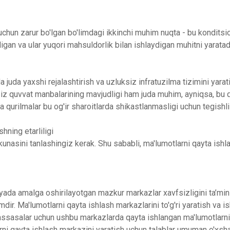
uchun zarur bo'lgan bo'limdagi ikkinchi muhim nuqta - bu konditsio
digan va ular yuqori mahsuldorlik bilan ishlaydigan muhitni yarata
 juda yaxshi rejalashtirish va uzluksiz infratuzilma tizimini yarat
siz quvvat manbalarining mavjudligi ham juda muhim, ayniqsa, bu qu
a qurilmalar bu og'ir sharoitlarda shikastlanmasligi uchun tegishli
hning etarliligi
nasini tanlashingiz kerak. Shu sababli, ma'lumotlarni qayta ishla
da amalga oshirilayotgan mazkur markazlar xavfsizligini ta’minla
dir. Ma'lumotlarni qayta ishlash markazlarini to'g'ri yaratish va
Muassasalar uchun ushbu markazlarda qayta ishlangan ma'lumotlarn
arni qayta ishlash markazini yaratish uchun talablar umuman o'xs