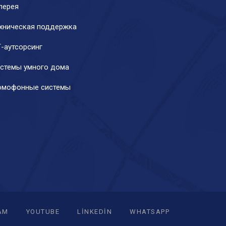
лерея
хническая поддержка
-аутсорсинг
стемы умного дома
мофонные системы
AM
YOUTUBE
LINKEDIN
WHATSAPP