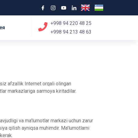
+998 94 220 48 25
ея
+998 94 213 48 63
 afzallik Internet orqali olingan
tlar markazlariga sarmoya kiritadilar.
mavjudligi va ma'lumotlar markazi uchun zarur
tsiya qilish ayniqsa muhimdir. Ma'lumotlarni
kerak.