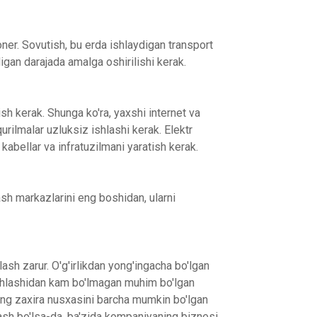
ner. Sovutish, bu erda ishlaydigan transport
digan darajada amalga oshirilishi kerak.
ish kerak. Shunga ko'ra, yaxshi internet va
rilmalar uzluksiz ishlashi kerak. Elektr
 kabellar va infratuzilmani yaratish kerak.
sh markazlarini eng boshidan, ularni
sh zarur. O'g'irlikdan yong'ingacha bo'lgan
 ishlashidan kam bo'lmagan muhim bo'lgan
ing zaxira nusxasini barcha mumkin bo'lgan
hash bo'lsa-da, ba'zida kompaniyaning biznesi