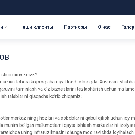
ги
Наши клиенты
Партнеры
О нас
Галер
ов
 uchun nima kerak?
r uchun tobora ko'proq ahamiyat kasb etmoqda. Xususan, shubhasiz
qaruvini ta'minlash va o'z bizneslarini tezlashtirish uchun ma'lumo
ish talablarini qisqacha ko'rib chiqamiz;
otlar markazining jihozlari va asboblarini qabul qilish uchun joy 
juda muhim bo'lgan ma'lumotlarni qayta ishlash markazlarini izolya
ratishda uning infratuzilmasini shunga mos ravishda loyihalash 