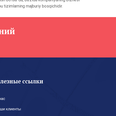
u tizimlarning majburiy bosqichidir.
ений
лезные ссылки
нас
ши клиенты