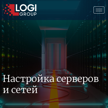
Н
а
с
т
р
о
й
к
а
с
е
р
в
е
р
о
в
и
с
е
т
е
й